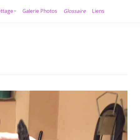
ettage
Galerie Photos
Glossaire
Liens
ettage
Galerie Photos
Glossaire
Liens