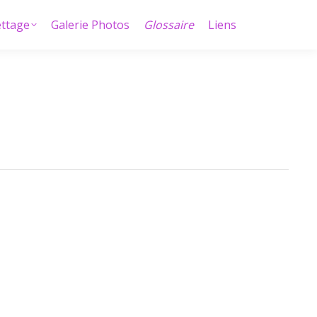
ettage
Galerie Photos
Glossaire
Liens
ettage
Galerie Photos
Glossaire
Liens