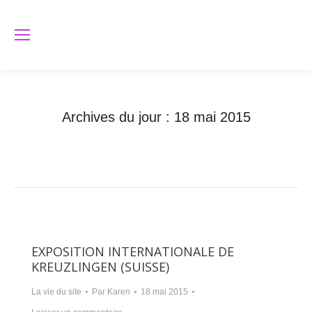
Archives du jour :
18 mai 2015
Vous êtes ici :
Accueil
2015
mai
18
EXPOSITION INTERNATIONALE DE
KREUZLINGEN (SUISSE)
La vie du site
Par
Karen
18 mai 2015