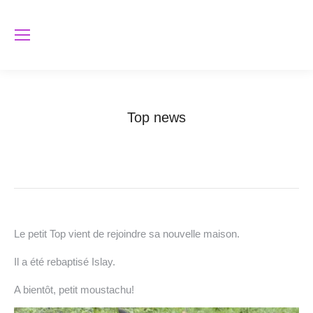
Top news
Vous êtes ici :
Accueil
La vie du site
Top news
Le petit Top vient de rejoindre sa nouvelle maison.
Il a été rebaptisé Islay.
A bientôt, petit moustachu!