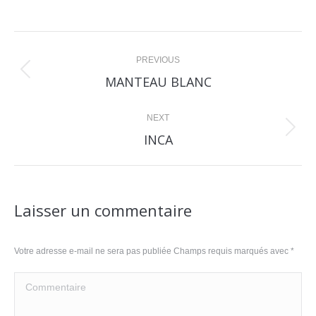
Post
navigation
PREVIOUS
Previous
MANTEAU BLANC
post:
NEXT
Next
INCA
post:
Laisser un commentaire
Votre adresse e-mail ne sera pas publiée Champs requis marqués avec
*
Commentaire